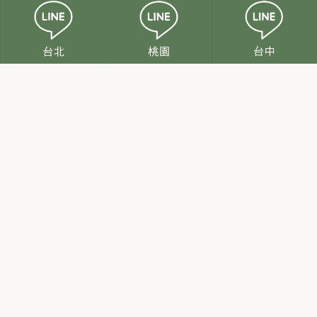
恩緹悠活時尚診所 | 台北館
恩緹經典美學診所 | 桃園館
恩緹時尚診所 | 台中館
服務項目
案例分享
最新消息
醫師團隊