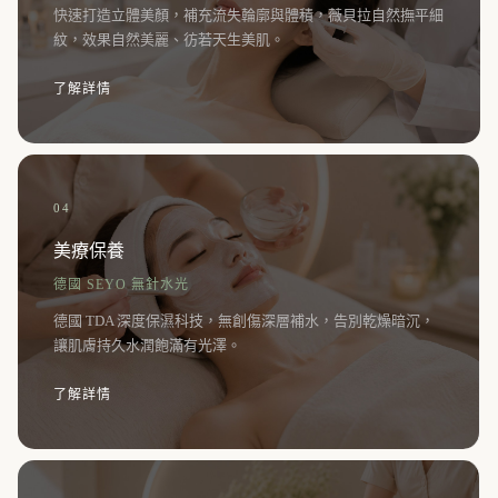
快速打造立體美顏，補充流失輪廓與體積，薇貝拉自然撫平細
紋，效果自然美麗、彷若天生美肌。
了解詳情
04
美療保養
德國 SEYO 無針水光
德國 TDA 深度保濕科技，無創傷深層補水，告別乾燥暗沉，
讓肌膚持久水潤飽滿有光澤。
了解詳情