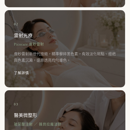
02
雷射光療
Picocare 皮秒雷射
皮秒雷射新世代技術，精準擊碎黑色素，有效淡化斑點、痘疤
與色素沉澱，還原透亮均勻膚色。
了解詳情
03
醫美微整形
玻尿酸注射 ／ 薇貝拉魔法針