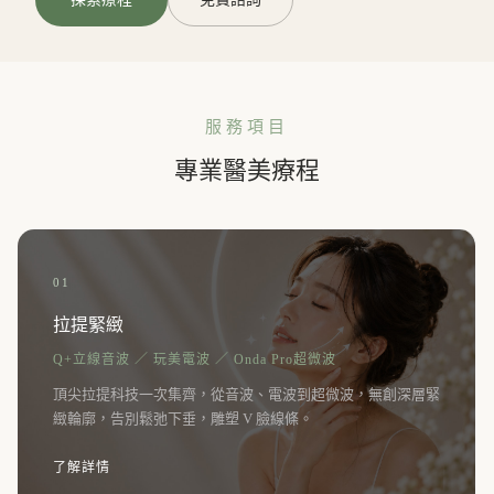
服務項目
專業醫美療程
01
拉提緊緻
Q+立線音波 ／ 玩美電波 ／ Onda Pro超微波
頂尖拉提科技一次集齊，從音波、電波到超微波，無創深層緊
緻輪廓，告別鬆弛下垂，雕塑 V 臉線條。
了解詳情