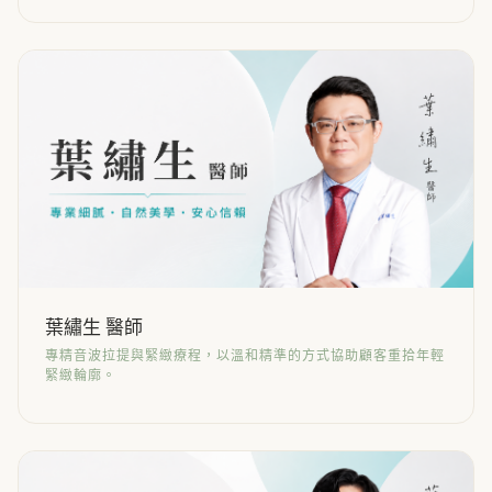
葉繡生 醫師
專精音波拉提與緊緻療程，以溫和精準的方式協助顧客重拾年輕
緊緻輪廓。