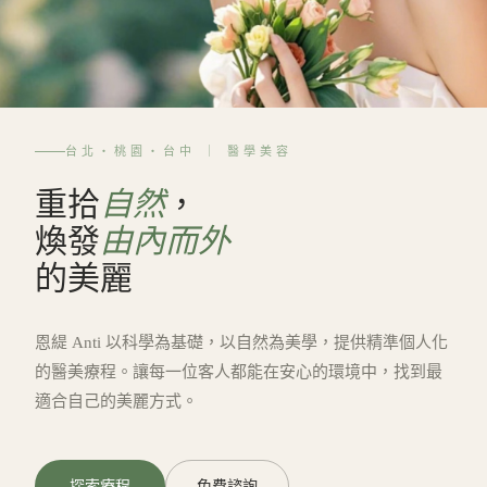
台北・桃園・台中 ｜ 醫學美容
重拾
自然
，
煥發
由內而外
的美麗
恩緹 Anti 以科學為基礎，以自然為美學，提供精準個人化
的醫美療程。讓每一位客人都能在安心的環境中，找到最
適合自己的美麗方式。
探索療程
免費諮詢