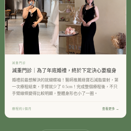
減重門診
減重門診｜為了年底婚禮，終於下定決心要瘦身
婚禮前最想解決的就蝴蝶袖！醫師推薦綠寶石減脂雷射，第
一次療程結束，手臂就少了 0.5cm！完成整個療程後，不只
手臂線條變得比較明顯，整體身形也小了一圈。
療程約1個月
查看更多 →