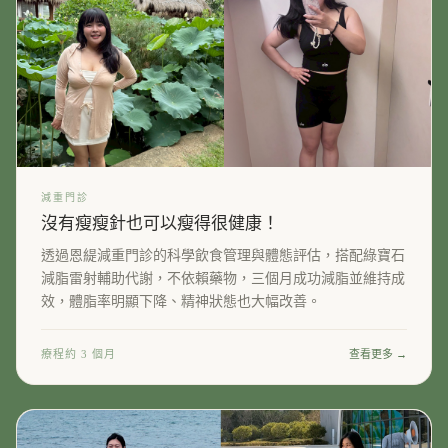
減重門診
沒有瘦瘦針也可以瘦得很健康！
透過恩緹減重門診的科學飲食管理與體態評估，搭配綠寶石
減脂雷射輔助代謝，不依賴藥物，三個月成功減脂並維持成
效，體脂率明顯下降、精神狀態也大幅改善。
療程約 3 個月
查看更多 →