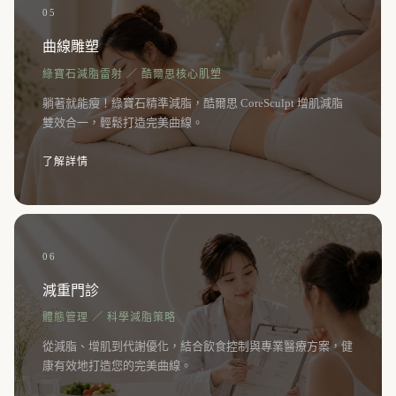
05
曲線雕塑
綠寶石減脂雷射 ／ 酷爾思核心肌塑
躺著就能瘦！綠寶石精準減脂，酷爾思 CoreSculpt 增肌減脂
雙效合一，輕鬆打造完美曲線。
了解詳情
06
減重門診
體態管理 ／ 科學減脂策略
從減脂、增肌到代謝優化，結合飲食控制與專業醫療方案，健
康有效地打造您的完美曲線。