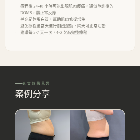
療程後 24-48 小時可能出現肌肉痠痛，類似重訓後的
DOMS，屬正常反應
補充足夠蛋白質，幫助肌肉修復增生
避免療程後當天進行劇烈運動，隔天可正常活動
建議每 3-7 天一次，4-6 次為完整療程
真實效果見證
案例分享