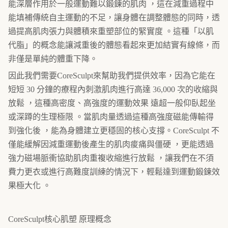
能深層作用於一般運動難以鍛鍊的肌肉 ，這在減重過程中
能填補傳統自主運動的不足，讓身體在調整體態的同時，透
過提高肌肉張力與體積來重塑部位的緊實度 。這種「以肌
代脂」的概念能讓減重後的體態看起來更加結實有線條，而
非僅是單純的體重下降。
因此我們需要CoreSculpt來幫助我們提供效率，因為它能在
短短 30 分鐘的療程內刺激肌肉進行高達 36,000 次的收縮與
放鬆 ，這種高密度、高強度的運動效果 遠超一般仰臥起坐
或深蹲的生理極限 。當肌肉量透過這種高強度磁能傳輸得
到強化後 ，能為身體建立更穩固的核心支撐。CoreSculpt 不
僅能緩解因減重運動後產生的肌肉痠痛與僵硬 ，更能透過
強力磁場脈衝協助肌肉重複收縮進行放鬆 ，讓我們在不須
費力更衣或進行高難度訓練的情況下，輕鬆達到運動鍛鍊效
果極大化 。
CoreSculpt核心肌塑 原理概念