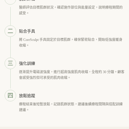
醫師評估目標肌群狀況，確認施作部位與能量設定，說明療程期間的
感受。
二
貼合手具
將 CoreSculpt 手具固定於目標肌群，確保緊密貼合，開始低強度暖身
收縮。
三
強化訓練
逐漸提升電磁波強度，進行超高強度肌肉收縮，全程約 30 分鐘。顧客
會感受強烈但可承受的肌肉收縮。
四
放鬆追蹤
療程結束後短暫放鬆，記錄肌群狀態，建議後續療程間隔與搭配訓練
建議。