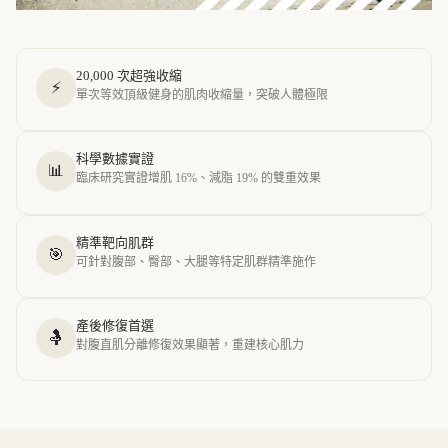
20,000 次超強收縮
⚡
單次等效頂級健身的肌肉收縮量，突破人體極限
科學數據實證
📊
臨床研究實證增肌 16%、減脂 19% 的雙重效果
精準靶向肌群
🎯
可針對腹部、臀部、大腿等特定肌群精準施作
產後修復首選
🤱
對腹直肌分離修復效果顯著，重建核心肌力