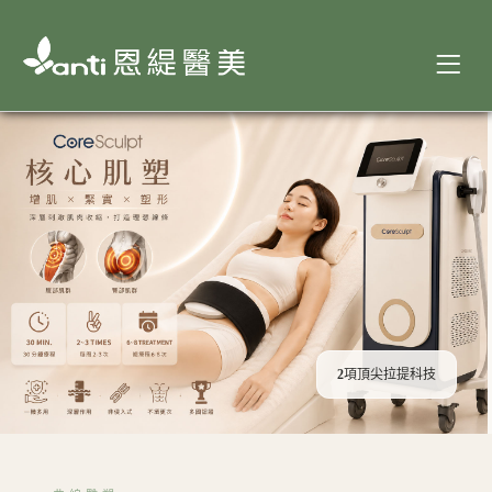
2
項頂尖拉提科技