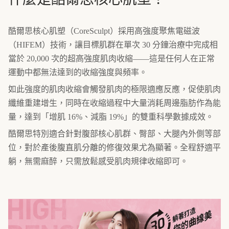
酷爾思核心肌塑（CoreSculpt）採用高強度聚焦電磁波
（HIFEM）技術，讓目標肌群在單次 30 分鐘治療中完成相
當於 20,000 次的超高強度肌肉收縮——這是任何人在正常
運動中都無法達到的收縮強度與頻率。
如此強度的肌肉收縮會觸發肌肉的極限適應反應，促使肌肉
纖維重建增生，同時在收縮過程中大量消耗周邊脂肪作為能
量，達到「增肌 16%、減脂 19%」的雙重科學數據成效。
酷爾思特別適合針對腹部核心肌群、臀部、大腿內外側等部
位，對於產後腹直肌分離的修復效果尤為顯著。全程舒適平
躺，無需麻醉，只需放鬆感受肌肉規律收縮即可。