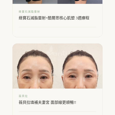
綠寶石減脂雷射
綠寶石減脂雷射+酷爾思核心肌塑 3週療程
薇貝拉
薇貝拉填補夫妻宮 面部線更順暢!!