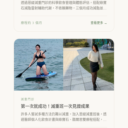
透過恩緹減重門診的科學飲食管理與體態評估，搭配綠寶
石減脂雷射輔助代謝，不依賴藥物，三個月成功減脂並維
持成效，體脂率明顯下降、精神狀態也大幅改善。
療程約 3 個月
查看更多 →
減重門診
第一次就成功！減重班一次見證成果
許多人嘗試多種方法仍難以減重，加入恩緹減重班後，透
過醫師個人化飲食計畫與綠寶石、酷爾思雙療程搭配，首
次減重就見到顯著成效，重拾自信體態。