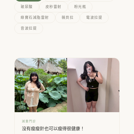
玻尿酸
皮秒雷射
粉光瓶
綠寶石減脂雷射
薇貝拉
電波拉提
音波拉提
減重門診
沒有瘦瘦針也可以瘦得很健康！