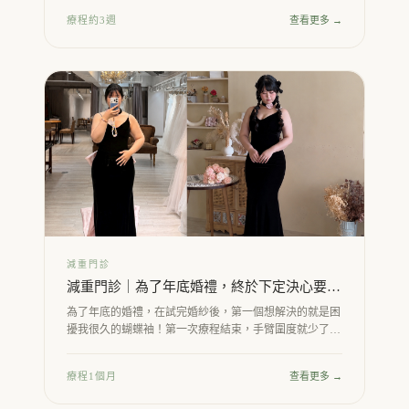
療程約3週
查看更多 →
減重門診
減重門診｜為了年底婚禮，終於下定決心要瘦
身
為了年底的婚禮，在試完婚紗後，第一個想解決的就是困
擾我很久的蝴蝶袖！第一次療程結束，手臂圍度就少了
0.5 公分！
療程1個月
查看更多 →