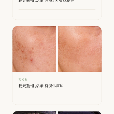
粉光瓶+肌活筆 治療1次 有感提亮
粉光瓶
粉光瓶+肌活筆 有淡化痘印